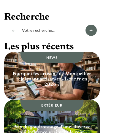
Recherche
Les plus récents
NEWS
Pourquoi les artisans de Montpellier
rejoignent artisan-en-1-clic.fr en
2026 ?
EXTÉRIEUR
Prix du goudronnage d’une allée : ce
qui influence vraiment le coût